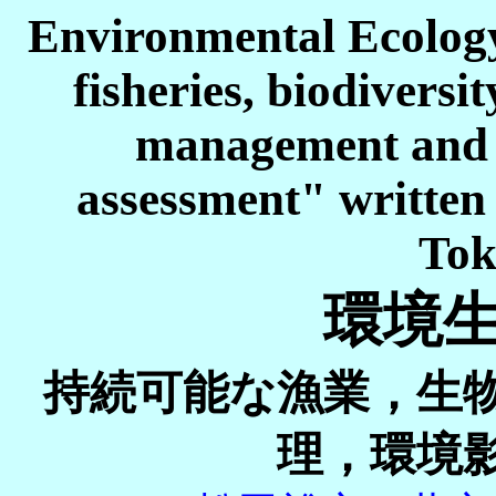
Environmental Ecology:
fisheries, biodiversi
management and 
assessment" written
Tok
環境
持続可能な漁業，生
理，環境