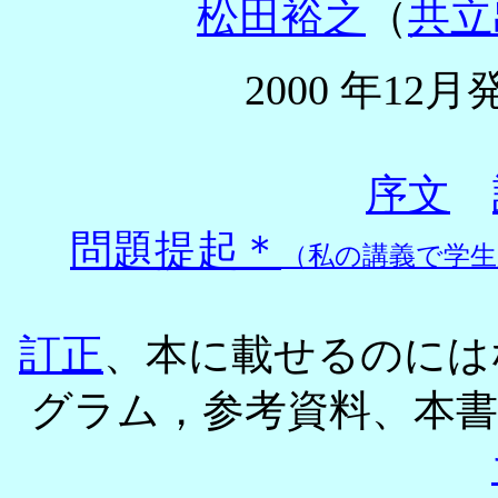
松田裕之
（
共立
2000
年
12
月
序文
問題提起＊
（私の講義で学
訂正
、本に載せるのには
グラム，参考資料、本書で引