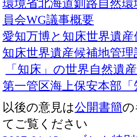
環境省北海道釧路自然環
員会WG議事概要
愛知万博と知床世界遺産
知床世界遺産候補地管理
「知床」の世界自然遺産
第一管区海上保安本部「
以後の意見は
公開書簡
の
てご覧ください